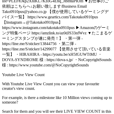
list=PLEFtOkp2XnlKL7KzoG4Ehq_JlbmtaPRJm ▼お仕事のご
依頼はこちらへ↓お願い致します/Business Email
Tako0910pus@yahoo.co.jp
【僕が使用しているゲーミングデ
バイス一覧】 https://www.geartics.com/Takotako0910pus
【Instagram→@Takotako0910pus】
https://www.instagram.com/takotako0910pus ▶Amazonのゲーミ
ング特集ページ https://amzlink.to/az0dJS33nfWvz ▼たこまるゲ
ーミングスタンプが遂に発売！】 ・第一弾 -
https://line.me/S/sticker/13844756 ・第二弾 -
https://line.me/S/sticker/14299077 【使用させて頂いている音楽
一覧】 ・HIRAHIRA - https://youtu.be/xH5fGUWTtMU ・
DOVA-SYNDROME 様 : https://dova-s.jp/ ・NoCopyrightSounds
様 : https://www.youtube.com/@NoCopyrightSounds
Youtube Live View Count
With
Youtube Live View Count
you can view your favourite
creator's
view
count.
For example, is there a milestone like 10 Million
views
coming up to
someone?
Search for them and you will see their LIVE
VIEW
COUNT in this