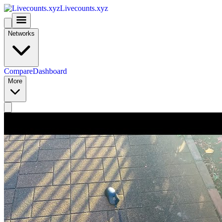
Livecounts.xyz
Networks
Compare
Dashboard
More