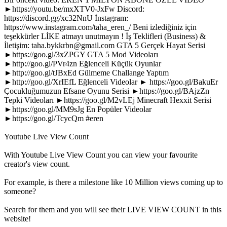
►https://youtu.be/mxXTV0-JxFw Discord:
https://discord.gg/xc32NnU İnstagram:
https://www.instagram.com/taha_eren_/ Beni izlediğiniz için
teşekkürler LİKE atmayı unutmayın ! İş Teklifleri (Business) &
İletişim:
taha.bykkrbn@gmail.com
GTA 5 Gerçek Hayat Serisi
►https://goo.gl/3xZPGY GTA 5 Mod Videoları
►http://goo.gl/PVr4zn Eğlenceli Küçük Oyunlar
►http://goo.gl/tJBxEd Gülmeme Challange Yaptım
►http://goo.gl/XrIEfL Eğlenceli Videolar ► https://goo.gl/BakuEr
Çocukluğumuzun Efsane Oyunu Serisi ►https://goo.gl/BAjzZn
Tepki Videoları ►https://goo.gl/M2vLEj Minecraft Hexxit Serisi
►https://goo.gl/MM9sJg En Popüler Videolar
►https://goo.gl/TcycQm #eren
Youtube Live View Count
With
Youtube Live View Count
you can view your favourite
creator's
view
count.
For example, is there a milestone like 10 Million
views
coming up to
someone?
Search for them and you will see their LIVE
VIEW
COUNT in this
website!