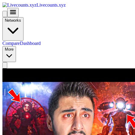
Livecounts.xyz
Networks
Compare
Dashboard
More