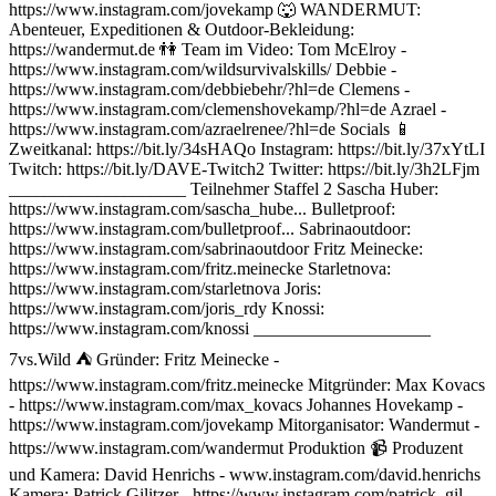
https://www.instagram.com/jovekamp 🐺 WANDERMUT:
Abenteuer, Expeditionen & Outdoor-Bekleidung:
https://wandermut.de 👫 Team im Video: Tom McElroy -
https://www.instagram.com/wildsurvivalskills/ Debbie -
https://www.instagram.com/debbiebehr/?hl=de Clemens -
https://www.instagram.com/clemenshovekamp/?hl=de Azrael -
https://www.instagram.com/azraelrenee/?hl=de Socials 📱
Zweitkanal: https://bit.ly/34sHAQo Instagram: https://bit.ly/37xYtLI
Twitch: https://bit.ly/DAVE-Twitch2 Twitter: https://bit.ly/3h2LFjm
____________________ Teilnehmer Staffel 2 Sascha Huber:
https://www.instagram.com/sascha_hube... Bulletproof:
https://www.instagram.com/bulletproof... Sabrinaoutdoor:
https://www.instagram.com/sabrinaoutdoor Fritz Meinecke:
https://www.instagram.com/fritz.meinecke Starletnova:
https://www.instagram.com/starletnova Joris:
https://www.instagram.com/joris_rdy Knossi:
https://www.instagram.com/knossi ____________________
7vs.Wild ⛺️ Gründer: Fritz Meinecke -
https://www.instagram.com/fritz.meinecke Mitgründer: Max Kovacs
- https://www.instagram.com/max_kovacs Johannes Hovekamp -
https://www.instagram.com/jovekamp Mitorganisator: Wandermut -
https://www.instagram.com/wandermut Produktion 📹 Produzent
und Kamera: David Henrichs - www.instagram.com/david.henrichs
Kamera: Patrick Gilitzer - https://www.instagram.com/patrick_gil...