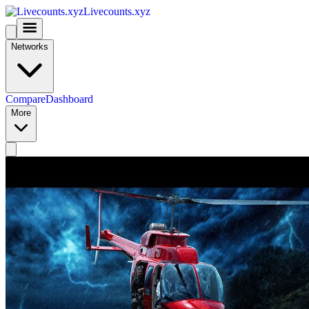
Livecounts.xyz
Networks
Compare
Dashboard
More