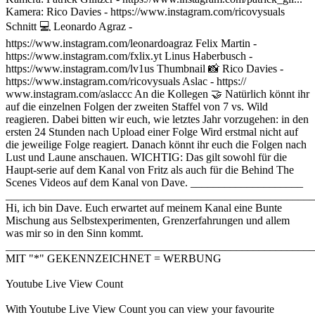
Kamera: Rico Davies - https://www.instagram.com/ricovysuals
Schnitt 💻 Leonardo Agraz -
https://www.instagram.com/leonardoagraz Felix Martin -
https://www.instagram.com/fxlix.yt Linus Haberbusch -
https://www.instagram.com/lv1us Thumbnail 📸 Rico Davies -
https://www.instagram.com/ricovysuals Aslac - https://
www.instagram.com/aslaccc An die Kollegen 🤝 Natürlich könnt ihr
auf die einzelnen Folgen der zweiten Staffel von 7 vs. Wild
reagieren. Dabei bitten wir euch, wie letztes Jahr vorzugehen: in den
ersten 24 Stunden nach Upload einer Folge Wird erstmal nicht auf
die jeweilige Folge reagiert. Danach könnt ihr euch die Folgen nach
Lust und Laune anschauen. WICHTIG: Das gilt sowohl für die
Haupt-serie auf dem Kanal von Fritz als auch für die Behind The
Scenes Videos auf dem Kanal von Dave. ____________________
_______________________________________________________
Hi, ich bin Dave. Euch erwartet auf meinem Kanal eine Bunte
Mischung aus Selbstexperimenten, Grenzerfahrungen und allem
was mir so in den Sinn kommt.
_______________________________________________________
MIT "*" GEKENNZEICHNET = WERBUNG
Youtube Live View Count
With
Youtube Live View Count
you can view your favourite