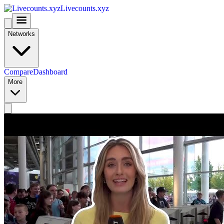
Livecounts.xyz
Networks
Compare
Dashboard
More