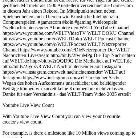
geöffnet. Mit mehr als 1500 Ausstellern verzeichnet die Gamescom
in diesem Jahr einen Rekord. Im Mittelpunkt stehen neben
Spieleneuheiten auch Themen wie Künstliche Intelligenz in
Computerspielen. #gamescom #köln #gaming #videospiele
#weltnachrichtensender Abonniere den WELT YouTube Channel
https://www.youtube.com/WELTVideoTV WELT DOKU Channel
https://www.youtube.com/c/WELTDoku WELT Podcast Channel
https://www.youtube.com/c/WELTPodcast WELT Netzreporter
Channel https://www.youtube.com/c/DieNetzreporter Der WELT
Nachrichten-Livestream http://bit.ly/2fwuMPg Die Top-Nachrichten
auf WELT.de http://bit.ly/2rQQD9Q Die Mediathek auf WELT.de
http://bit.ly/2Iydxv8 WELT Nachrichtensender auf Instagram
https://www.instagram.com/welt.nachrichtensender/ WELT auf
Instagram https://www.instagram.com/welt/ In eigener Sache:
Wegen des hohen Aufkommens unsachlicher und beleidigender
Beiträge können wir zurzeit keine Kommentare mehr zulassen.
Danke für euer Verständnis - das WELT-Team Video 2025 erstellt
Youtube Live View Count
With
Youtube Live View Count
you can view your favourite
creator's
view
count.
For example, is there a milestone like 10 Million
views
coming up to